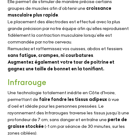
Elle permet de stimuler de manière précise certains
groupes de muscles afin d’obtenir une
croissance
musculaire plus rapide
.
Le placement des électrodes est effectué avec la plus
grande précision par notre équipe afin qu’elles reproduisent
fidèlement la contraction musculaire lorsqu’elle est
commandée par notre cerveau.
Remusclez et raffermissez vos cuisses, abdos et fessiers
sans fatigue, crampes, ni courbatures
.
Augmentez également votre tour de poitrine et
gagnez une taille de bonnet en la tonifiant.
Infrarouge
Une technologie totalement inédite en Côte d'Ivoire,
permettant de
faire fondre les tissus adipeux
à vue
d’oeil et idéale pour les personnes pressées. Le
rayonnement des Infrarouges traverse les tissus jusqu’à une
profondeur de 7 cm, sans danger et entraîne une
perte de
graisse stockée
(-1 cm par séance de 30 minutes, sur les
zones ciblées).