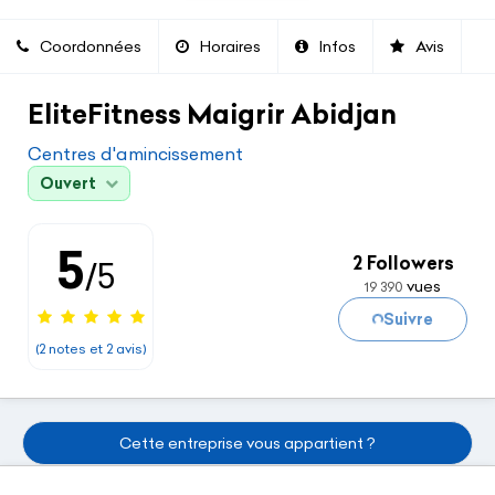
Coordonnées
Horaires
Infos
Avis
EliteFitness Maigrir Abidjan
Centres d'amincissement
Ouvert
5
2 Followers
/5
vues
19 390
Suivre
Chargement...
(2 notes et 2 avis)
Cette entreprise vous appartient ?