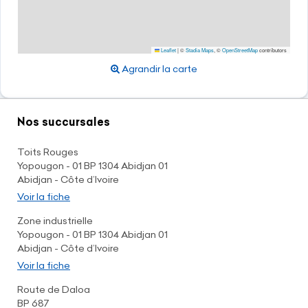
Leaflet
|
©
Stadia Maps
, ©
OpenStreetMap
contributors
Agrandir la carte
Nos succursales
Toits Rouges
Yopougon - 01 BP 1304 Abidjan 01
Abidjan - Côte d’Ivoire
Voir la fiche
Zone industrielle
Yopougon - 01 BP 1304 Abidjan 01
Abidjan - Côte d’Ivoire
Voir la fiche
Route de Daloa
BP 687