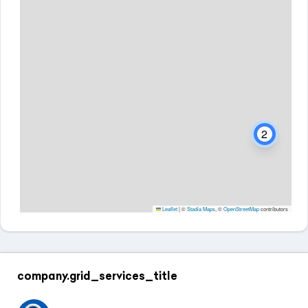
2
Leaflet
|
©
Stadia Maps
, ©
OpenStreetMap
contributors
company.grid_services_title