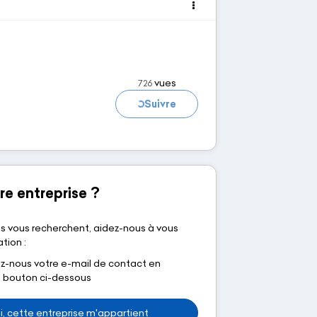
vues
726
Suivre
Chargement...
re entreprise ?
s vous recherchent, aidez-nous à vous
tion :
nous votre e-mail de contact en
le bouton ci-dessous
i, cette entreprise m'appartient