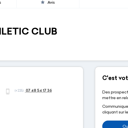
s
Avis
HLETIC CLUB
C'est vot
07 48 54 17 36
(+225)
Des prospect
mettre en rela
Communiquez-
cliquant sur 
Ou