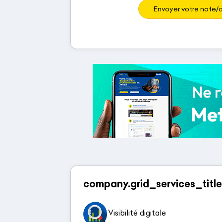
Envoyer votre note/a
company.grid_services_title
Visibilité digitale