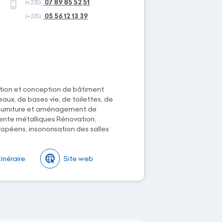
07 89 85 52 51
(+225)
05 56 12 13 39
(+225)
sation et conception de bâtiment
aux, de bases vie, de toilettes, de
ourniture et aménagement de
ente métalliques Rénovation,
opéens, insonorisation des salles
tinéraire
Site web