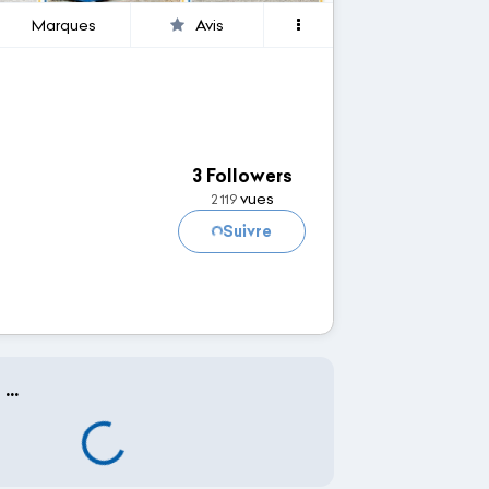
Marques
Avis
3 Followers
vues
2 119
Chargement...
Suivre
r
...
Chargement...