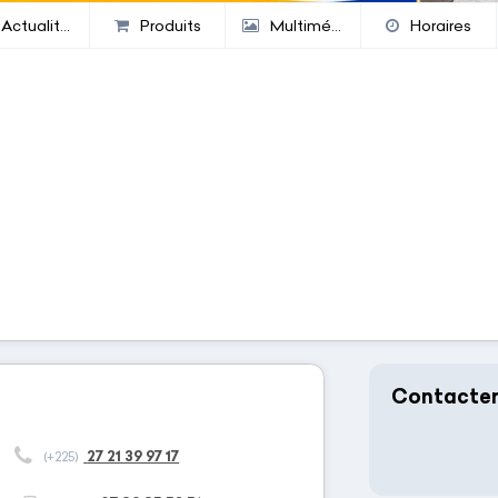
Actualités
Produits
Multimédia
Horaires
Contacte
27 21 39 97 17
(+225)