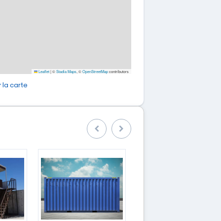
Leaflet
|
©
Stadia Maps
, ©
OpenStreetMap
contributors
 la carte
Précedent
Suivant