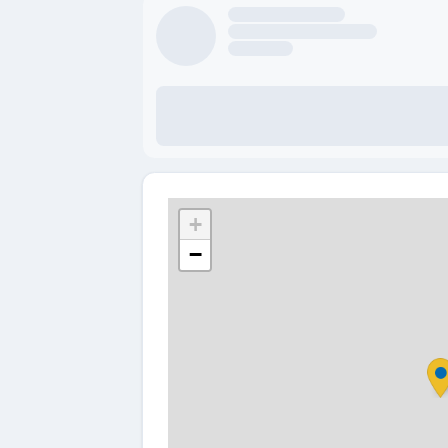
Author name here
Author title will come here
3 days ago
Lorem ipsum dolor sit amet, consectetur ad
incididunt ut labore et dolore magna aliqua. V
Faucibus nisl tincidunt eget nullam non. Eu 
+
−