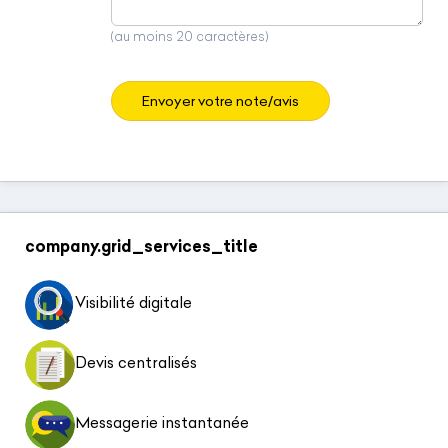
(au moins 20 caractères)
Envoyer votre note/avis
company.grid_services_title
Visibilité digitale
Devis centralisés
Messagerie instantanée