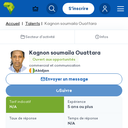
S'inscrire
Pack visibilité
Rechercher
Me
Accueil
Talents
Kagnon soumaila Ouattara
Secteur d'activité
Infos
Kagnon soumaila Ouattara
Ouvert aux opportunités
commercial et communication
Abidjan
Envoyer un message
Suivre
Chargement...
Tarif indicatif
Expérience
N/A
5 ans ou plus
Taux de réponse
Temps de réponse
N/A