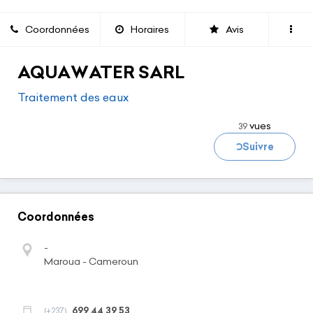
Coordonnées
Horaires
Avis
AQUAWATER SARL
Chargement...
Traitement des eaux
vues
39
Suivre
Coordonnées
-
Maroua - Cameroun
699 44 39 53
(+237)