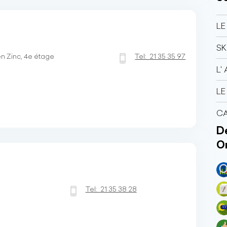
LE
SK
n Zinc, 4e étage
Tel:
21 35 35 97
L'
LE
CA
Dé
O
Tel:
21 35 38 28