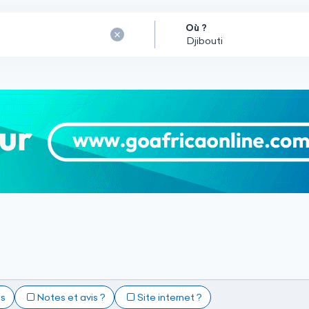
Où ?
ts
Notes et avis ?
Site internet ?