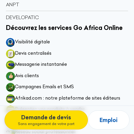
ANPT
DEVELOPATIC
Découvrez les services Go Africa Online
Visibilité digitale
Devis centralisés
Messagerie instantanée
Avis clients
Campagnes Emails et SMS
Afrikad.com : notre plateforme de sites éditeurs
Présentez vos produits à vendre
Demande de devis
Emploi
Prise de rendez-vous en ligne
Sans engagement de votre part
Réseau social professionnel