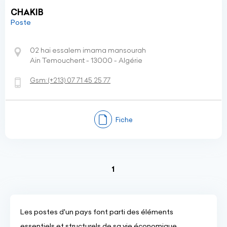
CHAKIB
Poste
02 hai essalem imama mansourah
Ain Temouchent - 13000 - Algérie
Gsm:
(+213)
07 71 45 25 77
Fiche
(current)
1
Les postes d'un pays font parti des éléments
essentiels et structurels de sa vie économique,