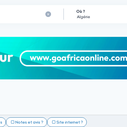
Où ?
ts
Notes et avis ?
Site internet ?