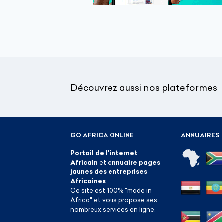
Découvrez aussi nos plateformes
GO AFRICA ONLINE
ANNUAIRES 
Portail de l'internet
Africain
et
annuaire pages
jaunes des entreprises
Africaines
.
Ce site est 100% "made in
Africa" et vous propose ses
nombreux services en ligne.