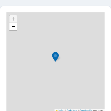
+
−
Leaflet
|
©
Stadia Maps
, ©
OpenStreetMap
contributors