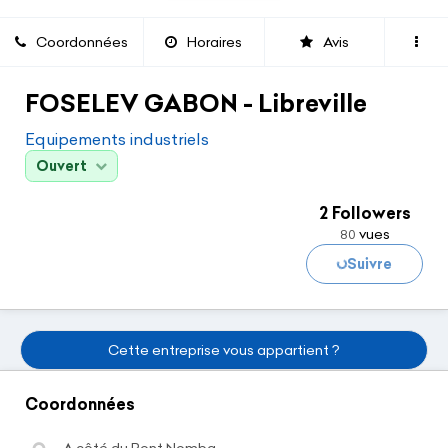
Coordonnées
Horaires
Avis
FOSELEV GABON - Libreville
Equipements industriels
Ouvert
2 Followers
vues
80
Suivre
Chargement...
Cette entreprise vous appartient ?
Coordonnées
A côté du Pont Nomba