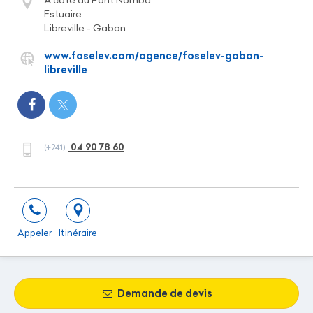
Estuaire
Libreville - Gabon
www.foselev.com/agence/foselev-gabon-
libreville
04 90 78 60
(+241)
Appeler
Itinéraire
Demande de devis