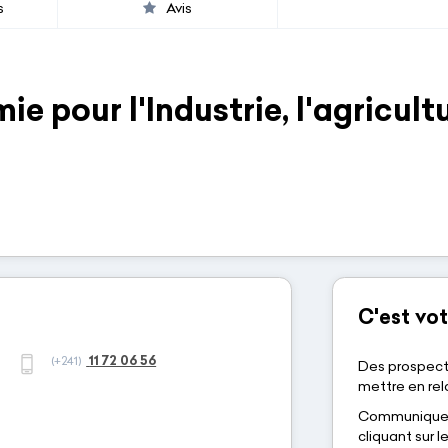
s
Avis
e pour l'Industrie, l'agricult
C'est vot
11 72 06 56
(+241)
Des prospect
mettre en rela
Communiquez-
cliquant sur 