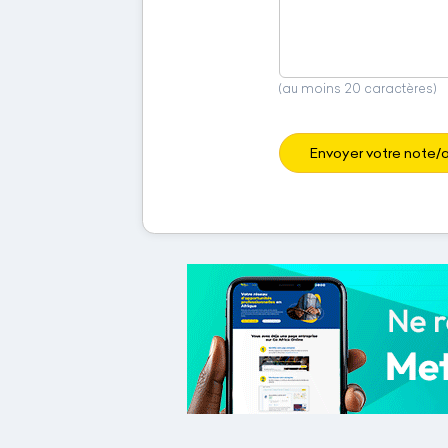
(au moins 20 caractères)
Envoyer votre note/a