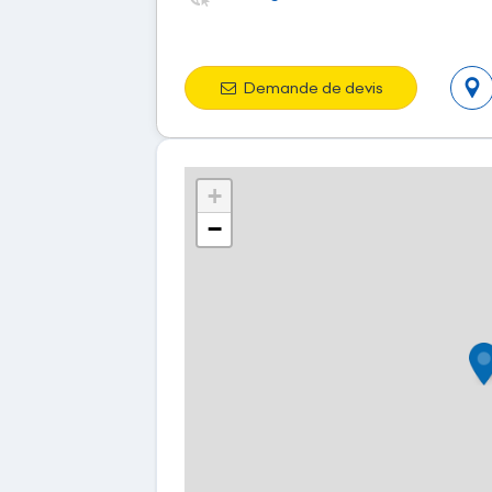
Demande de devis
+
−