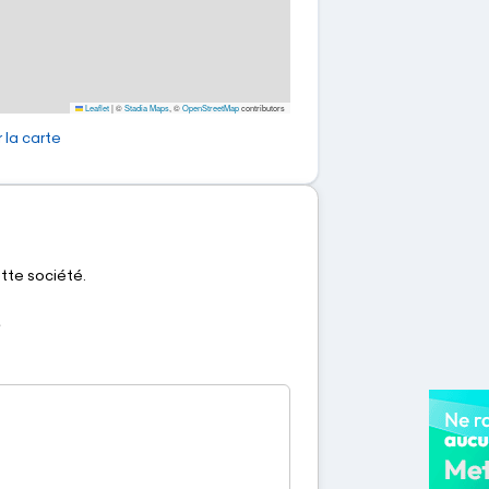
Leaflet
|
©
Stadia Maps
, ©
OpenStreetMap
contributors
 la carte
ette société.