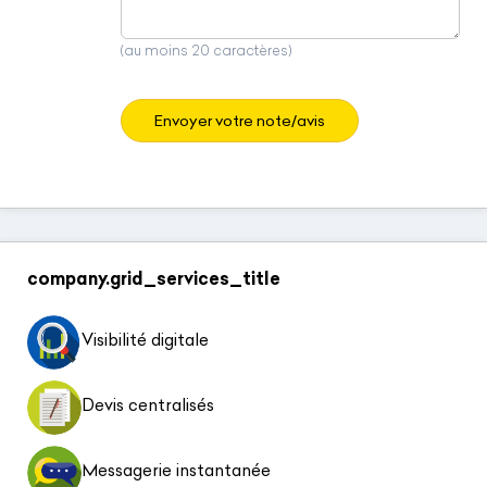
(au moins 20 caractères)
Envoyer votre note/avis
company.grid_services_title
Visibilité digitale
Devis centralisés
Messagerie instantanée