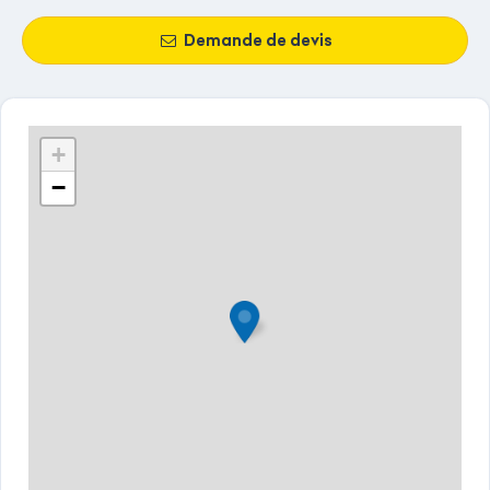
Demande de devis
+
−