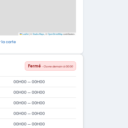
Leaflet
|
©
Stadia Maps
, ©
OpenStreetMap
contributors
 la carte
Fermé
- Ouvre demain à 00:00
00H00 — 00H00
00H00 — 00H00
00H00 — 00H00
00H00 — 00H00
00H00 — 00H00