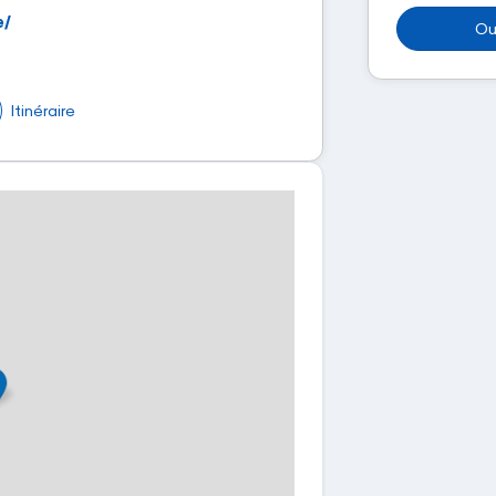
e/
Ou
Itinéraire