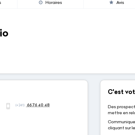
s
Horaires
Avis
io
C'est vot
66 76 40 48
(+241)
Des prospect
mettre en rela
Communiquez-
cliquant sur 