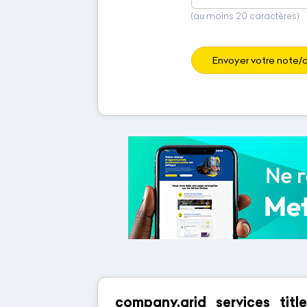
(au moins 20 caractères)
Envoyer votre note/a
company.grid_services_title