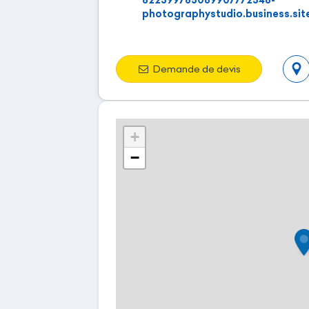
photographystudio.business.sit
Demande de devis
+
−