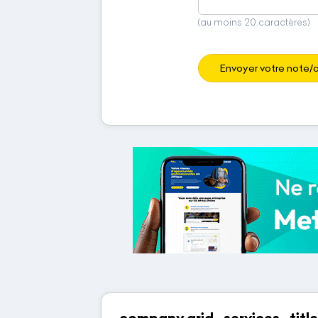
(au moins 20 caractères)
Envoyer votre note/a