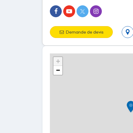
Demande de devis
+
−