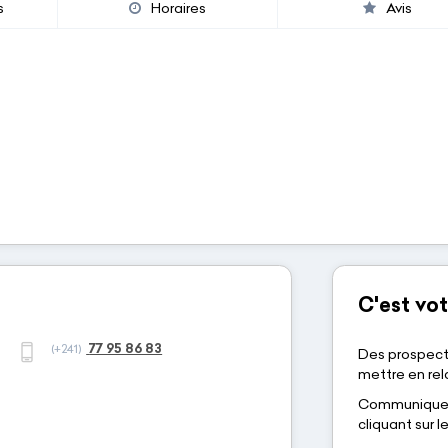
s
Horaires
Avis
C'est vot
77 95 86 83
(+241)
Des prospect
mettre en rela
Communiquez-
cliquant sur 