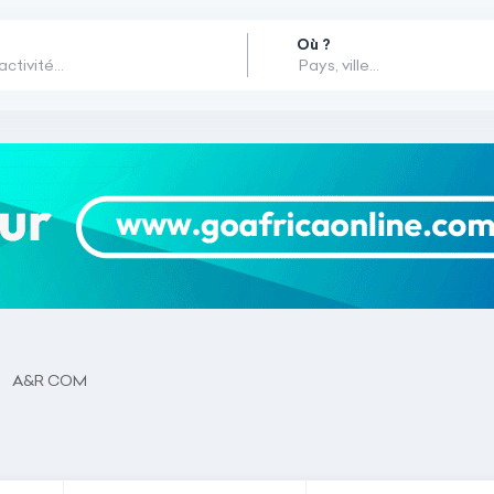
Où ?
A&R COM