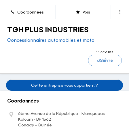
Coordonnées
Avis
TGH PLUS INDUSTRIES
Concessionnaires automobiles et moto
vues
1 199
Suivre
Chargement...
Cette entreprise vous appartient ?
Coordonnées
6ème Avenue de la République - Manquepas
Kaloum - BP 1562
Conakry - Guinée