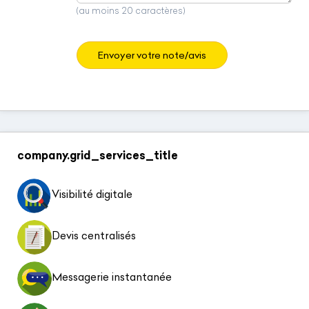
(au moins 20 caractères)
Envoyer votre note/avis
company.grid_services_title
Visibilité digitale
Devis centralisés
Messagerie instantanée