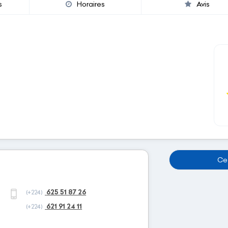
s
Horaires
Avis
Cet
625 51 87 26
(+224)
621 91 24 11
(+224)