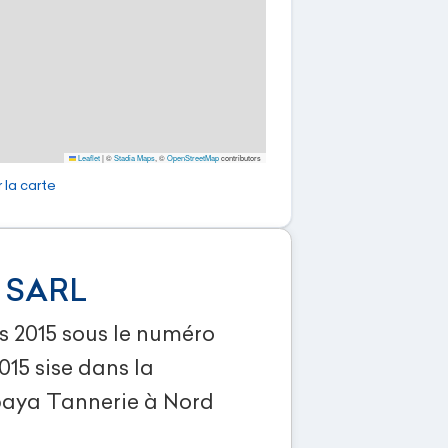
Leaflet
|
©
Stadia Maps
, ©
OpenStreetMap
contributors
 la carte
 SARL
rs 2015 sous le numéro
5 sise dans la
ya Tannerie à Nord