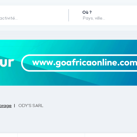
Où ?
Forage
ODY'S SARL