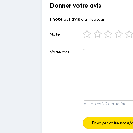
Donner votre avis
1 note
et
1 avis
d'utilisateur
Note
Votre avis
(au moins 20 caractères)
Envoyer votre note/a