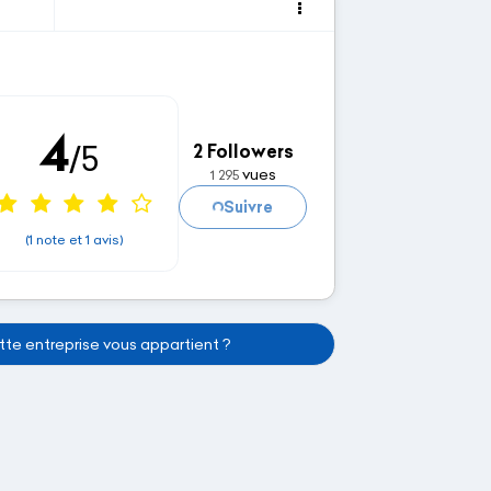
4
/5
2 Followers
vues
1 295
Chargement...
Suivre
(1 note et 1 avis)
te entreprise vous appartient ?