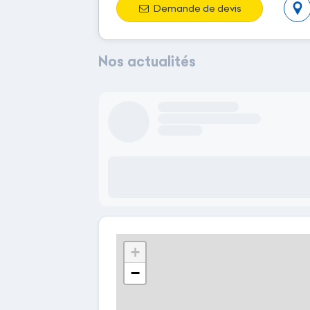
Demande de devis
Nos actualités
Author name here
Author title will come here
3 days ago
Lorem ipsum dolor sit amet, consectetur ad
incididunt ut labore et dolore magna aliqua. V
Faucibus nisl tincidunt eget nullam non. Eu 
+
−