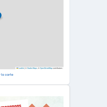
Leaflet
|
©
Stadia Maps
, ©
OpenStreetMap
contributors
 la carte