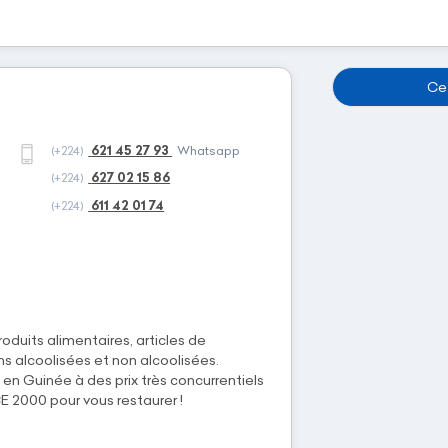
Cet
621 45 27 93
(+224)
Whatsapp
627 02 15 86
(+224)
611 42 01 74
(+224)
oduits alimentaires, articles de
ns alcoolisées et non alcoolisées.
 en Guinée à des prix très concurrentiels
 2000 pour vous restaurer !