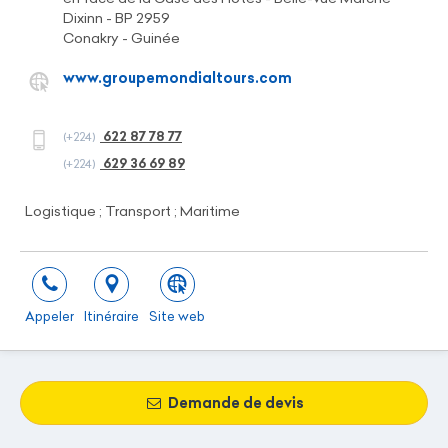
Dixinn - BP 2959
Conakry - Guinée
www.groupemondialtours.com
622 87 78 77
(+224)
629 36 69 89
(+224)
Logistique ; Transport ; Maritime
Appeler
Itinéraire
Site web
Demande de devis