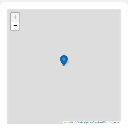
+
−
Leaflet
|
©
Stadia Maps
, ©
OpenStreetMap
contributors