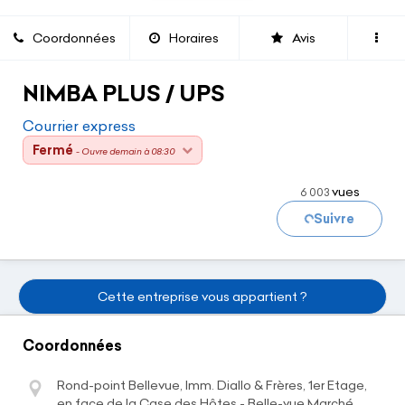
Coordonnées
Horaires
Avis
NIMBA PLUS / UPS
Courrier express
Chargement...
Fermé
- Ouvre demain à 08:30
vues
6 003
Suivre
Cette entreprise vous appartient ?
Coordonnées
Rond-point Bellevue, Imm. Diallo & Frères, 1er Etage,
en face de la Case des Hôtes - Belle-vue Marché