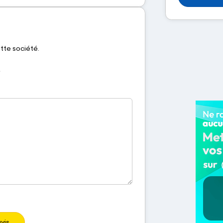
ette société.
vis