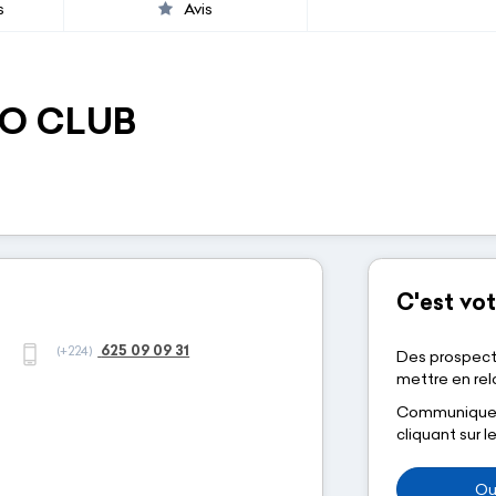
s
Avis
EO CLUB
C'est vot
625 09 09 31
(+224)
Des prospect
mettre en rela
Communiquez-
cliquant sur 
Ou