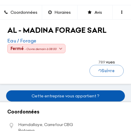
Coordonnées
Horaires
Avis
AL - MADINA FORAGE SARL
Eau / Forage
Chargement...
Fermé
- Ouvre demain à 08:00
vues
789
Suivre
Cette entreprise vous appartient ?
Coordonnées
Hamdallaye, Carrefour CBG
Ratoma