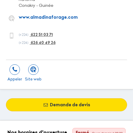
Conakry - Guinée
www.almadinaforage.com
622 51 03 71
(+224)
626 40 49 26
(+224)
Appeler
Site web
Demande de devis
Nos horaires d'ouverture
Fermé