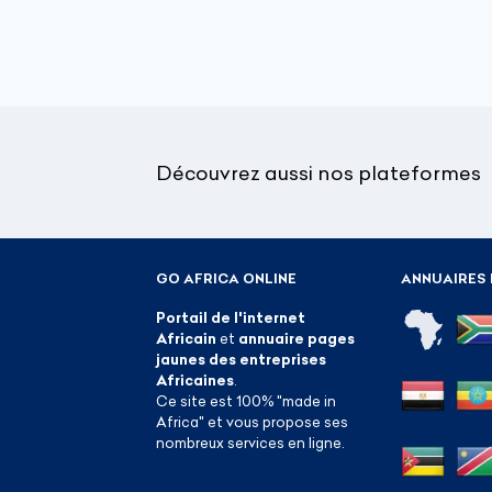
Découvrez aussi nos plateformes
GO AFRICA ONLINE
ANNUAIRES 
Portail de l'internet
Africain
et
annuaire pages
jaunes des entreprises
Africaines
.
Ce site est 100% "made in
Africa" et vous propose ses
nombreux services en ligne.