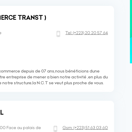
ERCE TRANST )
e
Tel:
(+223)
20 20 57 64
u commerce depuis de 07 ans,nous bénéficions dune
re entreprise de mener a bien notre activité ,en plus du
e notre structure,la N.C.T se veut plus proche de vous.
L
0 Face au palais de
Gsm:
(+223)
51 63 03 60