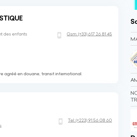
STIQUE
So
t des enfants
Gsm:
(+33)
617 26 81 45
MA
 agréé en douane, transit international.
AM
N
TR
Tel:
(+223)
91 56 08 60
i