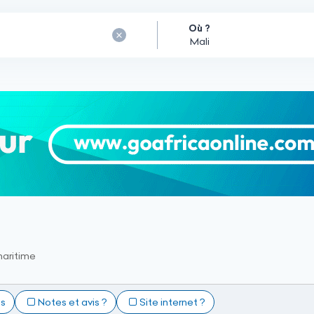
Où ?
maritime
ts
Notes et avis ?
Site internet ?