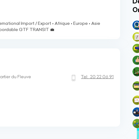
Dé
O
rnational Import / Export • Afrique • Europe • Asie
x abordable GTF TRANSIT 💼
rtier du Fleuve
Tel:
20 22 06 91