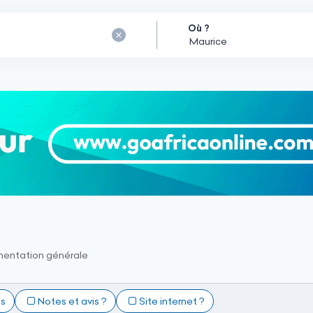
Où ?
mentation générale
ts
Notes et avis ?
Site internet ?