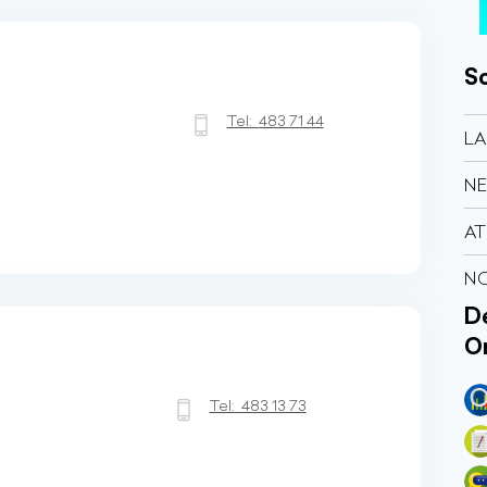
So
Tel:
483 71 44
LA
NE
AT
NO
Dé
O
Tel:
483 13 73