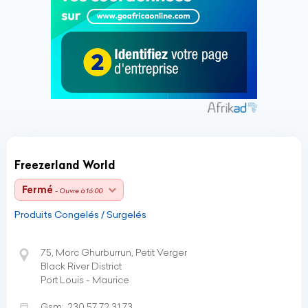
Freezerland World
Fermé
- Ouvre à 16:00
Produits Congelés / Surgelés
75, Morc Ghurburrun, Petit Verger
Black River District
Port Louis - Maurice
Gsm:
230 57 72 31 73