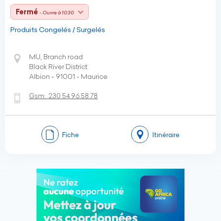
Fermé
- Ouvre à 10:30
Produits Congelés / Surgelés
MU, Branch road
Black River District
Albion - 91001 - Maurice
Gsm:
230 54 96 58 78
Fiche
Itinéraire