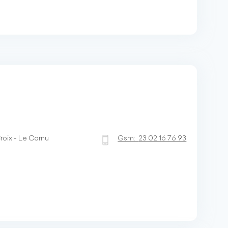
oix - Le Cornu
Gsm:
23 02 16 76 93