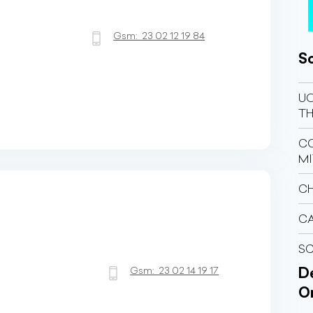
Gsm:
23 02 12 19 84
So
UO
TH
CO
M
CH
C
SC
Gsm:
23 02 14 19 17
Dé
O