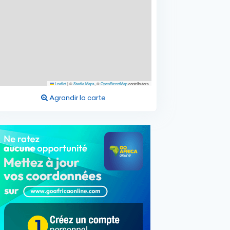
Leaflet
|
©
Stadia Maps
, ©
OpenStreetMap
contributors
Agrandir la carte