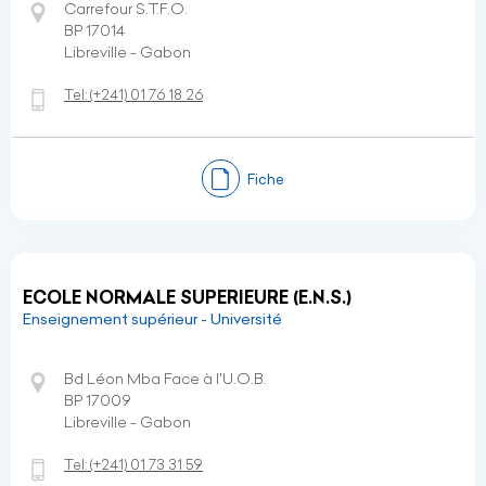
Carrefour S.T.F.O.
BP 17014
Libreville - Gabon
Tel:
(+241)
01 76 18 26
Fiche
ECOLE NORMALE SUPERIEURE (E.N.S.)
Enseignement supérieur - Université
Bd Léon Mba Face à l'U.O.B.
BP 17009
Libreville - Gabon
Tel:
(+241)
01 73 31 59