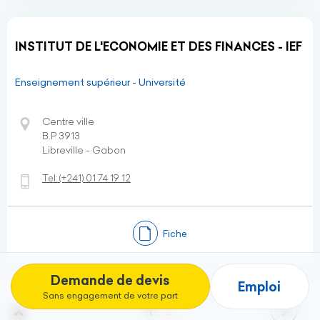
INSTITUT DE L'ECONOMIE ET DES FINANCES - IEF
Enseignement supérieur - Université
Centre ville
B.P 3913
Libreville - Gabon
Tel:
(+241)
01 74 19 12
Fiche
Demande de devis
Emploi
Sans engagement de votre part
(current)
1
2