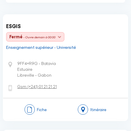
ESGIS
Fermé
- Ouvre demain à 00:00
Enseignement supérieur - Université
9FF4+R9G - Batavia
Estuaire
Libreville - Gabon
Gsm:
(+241)
01 21 21 21
Fiche
Itinéraire