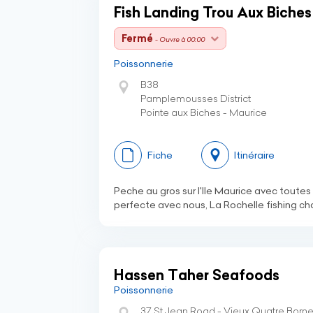
Fish Landing Trou Aux Biches
Fermé
- Ouvre à 00:00
Poissonnerie
B38
Pamplemousses District
Pointe aux Biches - Maurice
Fiche
Itinéraire
Peche au gros sur l'Ile Maurice avec tout
perfecte avec nous, La Rochelle fishing cha
Hassen Taher Seafoods
Poissonnerie
37 St Jean Road - Vieux Quatre Born