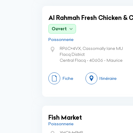
Al Rahmah Fresh Chicken & 
Ouvert
Poissonnerie
RP6C+4VX, Cassomally lane MU
Flacq District
Central Flacq - 40606 - Maurice
Fiche
Itinéraire
Fish Market
Poissonnerie
XHQM+PHP