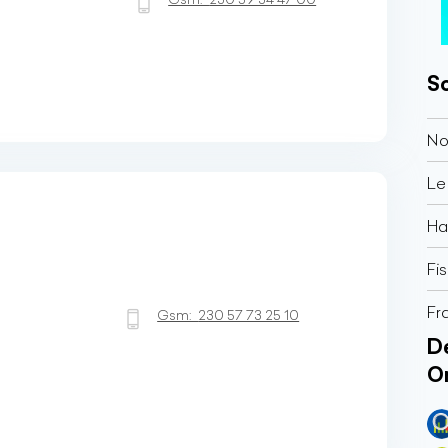
So
No
Le
Ha
Fi
Fr
Gsm:
230 57 73 25 10
Dé
O