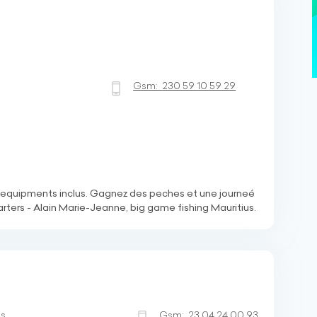
Gsm:
230 59 10 59 29
es equipments inclus. Gagnez des peches et une journeé
rters - Alain Marie-Jeanne, big game fishing Mauritius.
es
Gsm:
23 04 24 00 93