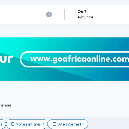
Où ?
nnerie
ts
Notes et avis ?
Site internet ?