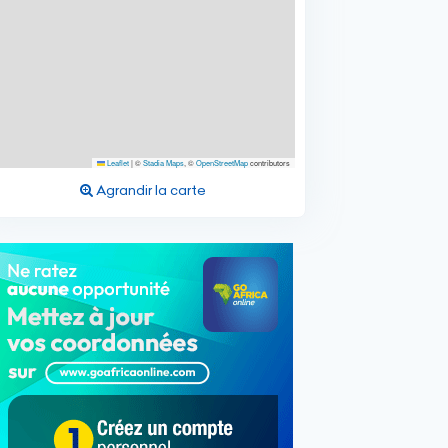
Leaflet
|
©
Stadia Maps
, ©
OpenStreetMap
contributors
Agrandir la carte