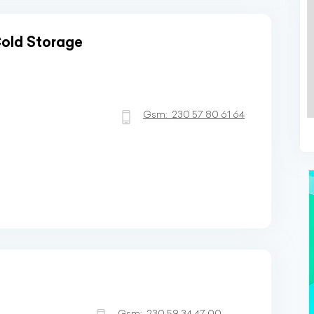
Cold Storage
Gsm:
230 57 80 61 64
Gsm:
230 59 34 47 00