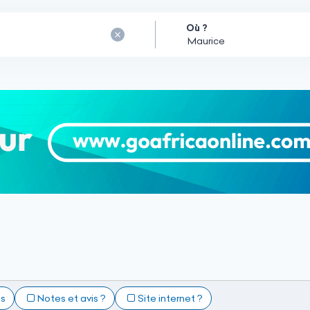
Où ?
ts
Notes et avis ?
Site internet ?