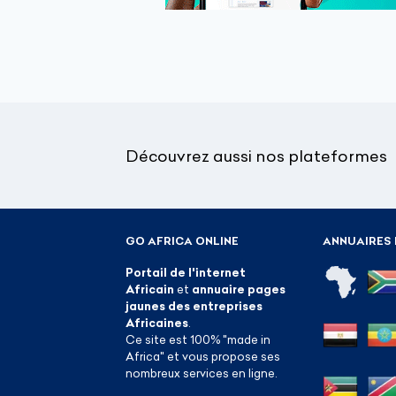
Découvrez aussi nos plateformes
GO AFRICA ONLINE
ANNUAIRES 
Portail de l'internet
Africain
et
annuaire pages
jaunes des entreprises
Africaines
.
Ce site est 100% "made in
Africa" et vous propose ses
nombreux services en ligne.