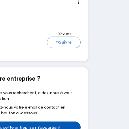
vues
102
Suivre
Chargement...
re entreprise ?
s vous recherchent, aidez-nous à vous
tion :
nous votre e-mail de contact en
le bouton ci-dessous
i, cette entreprise m'appartient