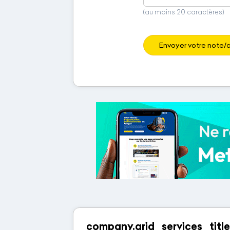
(au moins 20 caractères)
Envoyer votre note/a
company.grid_services_title