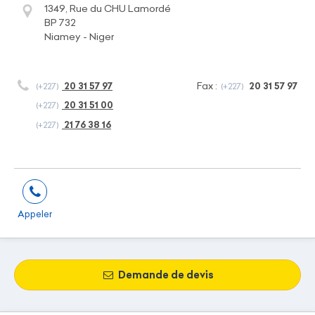
1349, Rue du CHU Lamordé
BP 732
Niamey - Niger
Fax :
20 31 57 97
20 31 57 97
(+227)
(+227)
20 31 51 00
(+227)
21 76 38 16
(+227)
Appeler
Demande de devis