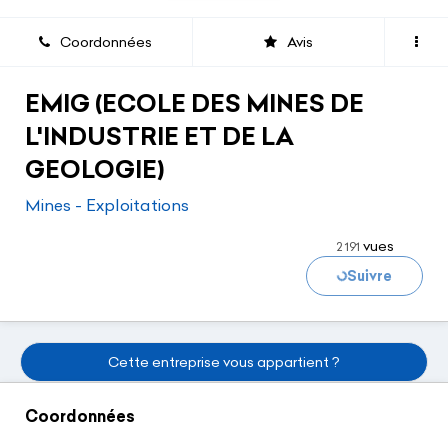
Coordonnées
Avis
EMIG (ECOLE DES MINES DE
L'INDUSTRIE ET DE LA
GEOLOGIE)
Mines - Exploitations
vues
2 191
Chargement..
Suivre
Cette entreprise vous appartient ?
Coordonnées