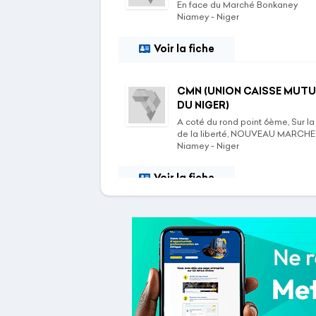
En face du Marché Bonkaney
Niamey - Niger
Voir la fiche
CMN (UNION CAISSE MUTU
DU NIGER)
A coté du rond point 6ème, Sur la
de la liberté, NOUVEAU MARCHE
Niamey - Niger
Voir la fiche
CMN (UNION CAISSE MUTU
DU NIGER)
Entre le Rond Point des Arènes et
Rond Point Wadata
Niamey - Niger
Voir la fiche