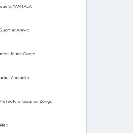
ateau 8, YANTALA
 Quartier Arewa
artier Jeune Cadre
artier Zoulanké
a Préfecture, Quartier Zongo
elec