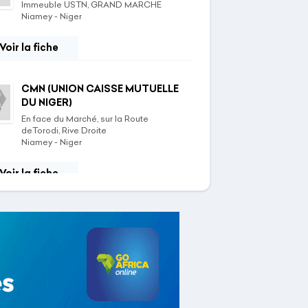
Immeuble USTN, GRAND MARCHE
Niamey - Niger
Voir la fiche
CMN (UNION CAISSE MUTUELLE
DU NIGER)
En face du Marché, sur la Route
deTorodi, Rive Droite
Niamey - Niger
Voir la fiche
CMN (UNION CAISSE MUTUELLE
DU NIGER)
En face de lOffice Régional de
Tourisme, Quartier Arewa
Agadez - Niger
Voir la fiche