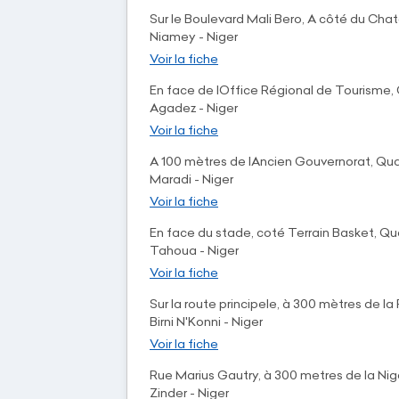
Sur le Boulevard Mali Bero, A côté du Ch
Niamey - Niger
Voir la fiche
En face de lOffice Régional de Tourisme,
Agadez - Niger
Voir la fiche
A 100 mètres de lAncien Gouvernorat, Qu
Maradi - Niger
Voir la fiche
En face du stade, coté Terrain Basket, Qu
Tahoua - Niger
Voir la fiche
Sur la route principele, à 300 mètres de l
Birni N'Konni - Niger
Voir la fiche
Rue Marius Gautry, à 300 metres de la Nig
Zinder - Niger