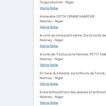
Dogondoutchi - Niger
Voir la fiche
Immeuble USTN, GRAND MARCHE
Niamey - Niger
Voir la fiche
A coté du rond point 6ème, Sur la route 
Niamey - Niger
Voir la fiche
A coté de Tout pour la Femme, PETIT M
Niamey - Niger
Voir la fiche
En face du Marché, sur la Route deTorodi, 
Niamey - Niger
Voir la fiche
Entre le Rond Point des Arènes et le Ron
Niamey - Niger
Voir la fiche