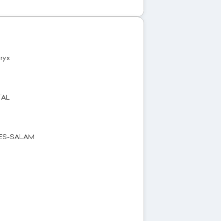
ryx
TAL
R-ES-SALAM