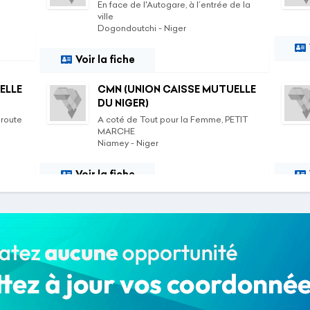
En face de l'Autogare, à l´entrée de la
ville
Dogondoutchi - Niger
Voir la fiche
ELLE
CMN (UNION CAISSE MUTUELLE
DU NIGER)
 route
A coté de Tout pour la Femme, PETIT
MARCHE
Niamey - Niger
Voir la fiche
ELLE
CMN (UNION CAISSE MUTUELLE
DU NIGER)
 le
Sur le Boulevard Mali Bero, A côté du
Chateau 8, YANTALA
Niamey - Niger
Voir la fiche