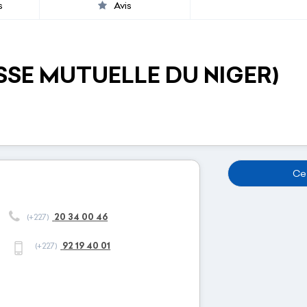
s
Avis
SSE MUTUELLE DU NIGER)
Cet
20 34 00 46
(+227)
92 19 40 01
(+227)