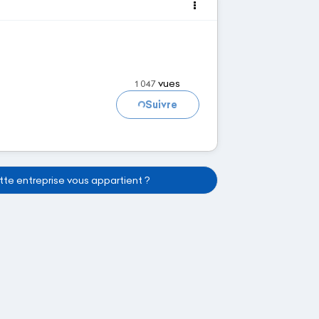
vues
1 047
Chargement...
Suivre
te entreprise vous appartient ?