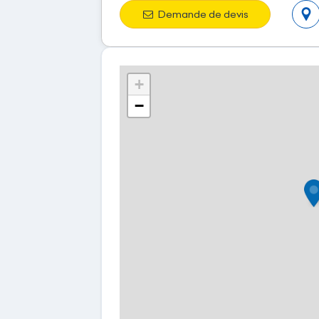
Demande de devis
+
−