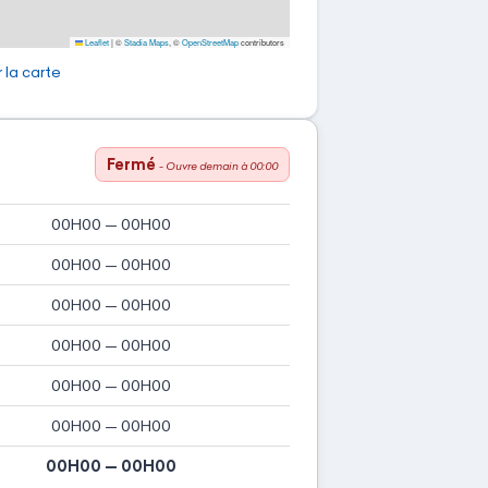
Leaflet
|
©
Stadia Maps
, ©
OpenStreetMap
contributors
 la carte
Fermé
- Ouvre demain à 00:00
00H00 — 00H00
00H00 — 00H00
00H00 — 00H00
00H00 — 00H00
00H00 — 00H00
00H00 — 00H00
00H00 — 00H00