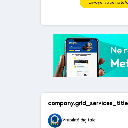
Envoyer votre note/a
company.grid_services_title
Visibilité digitale