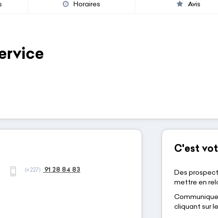
s
Horaires
Avis
ervice
C'est vot
91 28 84 83
(+227)
Des prospect
mettre en rela
Communiquez-
cliquant sur 