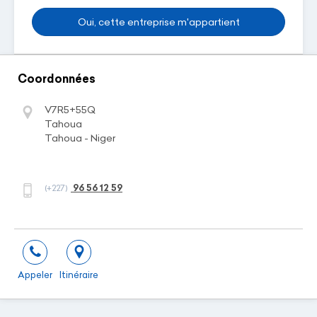
Oui, cette entreprise m'appartient
Coordonnées
V7R5+55Q
Tahoua
Tahoua - Niger
96 56 12 59
(+227)
Appeler
Itinéraire