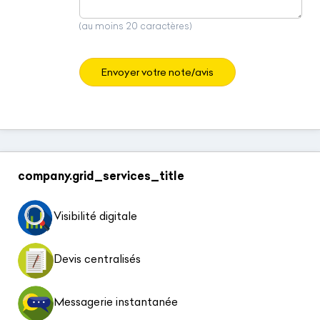
(au moins 20 caractères)
Envoyer votre note/avis
company.grid_services_title
Visibilité digitale
Devis centralisés
Messagerie instantanée