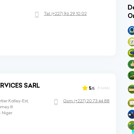
Dé
Tel:
(+227)
96 29 10 02
O
RVICES SARL
5
(1 note)
/5
ier Kalley-Est,
Gsm:
(+227)
20 73 44 88
mey III
- Niger