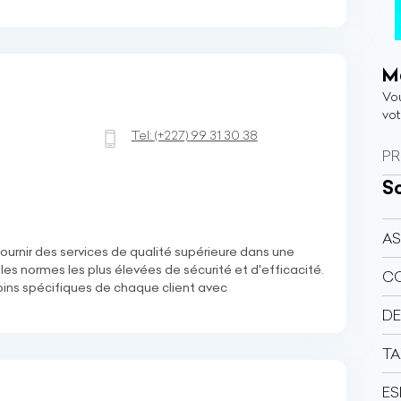
Ma
Vou
vot
Tel:
(+227)
99 31 30 38
PR
So
AS
urnir des services de qualité supérieure dans une
les normes les plus élevées de sécurité et d'efficacité.
C
ns spécifiques de chaque client avec
DE
TA
ES