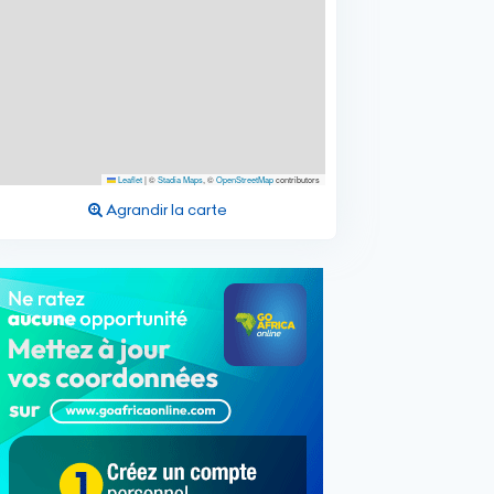
Leaflet
|
©
Stadia Maps
, ©
OpenStreetMap
contributors
Agrandir la carte