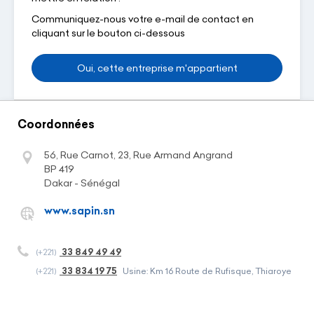
Communiquez-nous votre e-mail de contact en
cliquant sur le bouton ci-dessous
Oui, cette entreprise m'appartient
Coordonnées
56, Rue Carnot, 23, Rue Armand Angrand
BP 419
Dakar - Sénégal
www.sapin.sn
33 849 49 49
(+221)
33 834 19 75
(+221)
Usine: Km 16 Route de Rufisque, Thiaroye