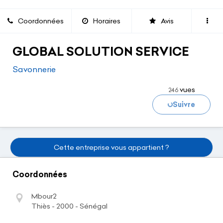
Coordonnées
Horaires
Avis
GLOBAL SOLUTION SERVICE
Savonnerie
vues
246
Suivre
Chargement...
Cette entreprise vous appartient ?
Coordonnées
Mbour2
Thiès - 2000 - Sénégal