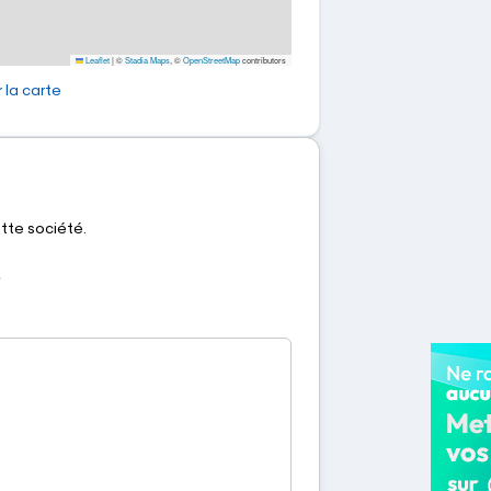
Leaflet
|
©
Stadia Maps
, ©
OpenStreetMap
contributors
 la carte
ette société.