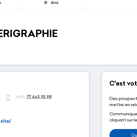
s
Avis
ERIGRAPHIE
C'est vot
77 643 35 98
(+221)
Des prospect
mettre en rela
Communiquez-
cliquant sur 
site/
Ou