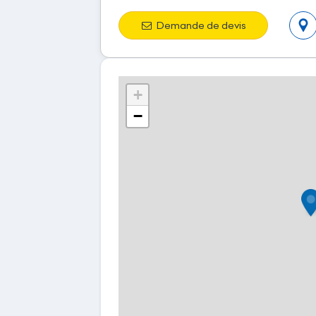
Demande de devis
+
−