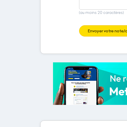
(au moins 20 caractères)
Envoyer votre note/a