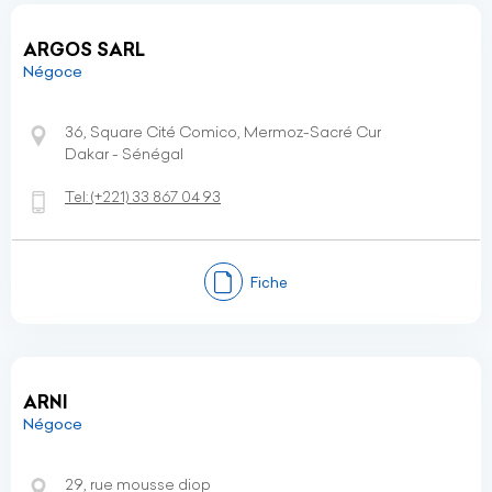
ARGOS SARL
Négoce
36, Square Cité Comico, Mermoz-Sacré Cur
Dakar - Sénégal
Tel:
(+221)
33 867 04 93
Fiche
ARNI
Négoce
29, rue mousse diop