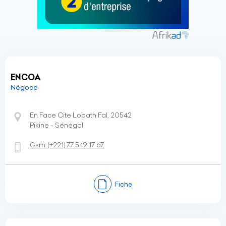
ENCOA
Négoce
En Face Cite Lobath Fal, 20542
Pikine - Sénégal
Gsm:
(+221)
77 549 17 67
Fiche