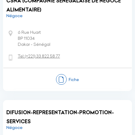
CSNA (COMPAGNIE SENEGALAISE DE NEGOCE
ALIMENTAIRE)
Négoce
6 Rue Huart
BP 11034
Dakar - Sénégal
Tel:
(+221)
33 822 58 77
Fiche
DIFUSION-REPRESENTATION-PROMOTION-
SERVICES
Négoce