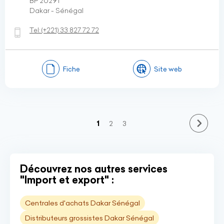
BP 20291
Dakar - Sénégal
Tel:
(+221)
33 827 72 72
Fiche
Site web
(current)
1
2
3
Découvrez nos autres services
"Import et export" :
Centrales d'achats Dakar Sénégal
Distributeurs grossistes Dakar Sénégal