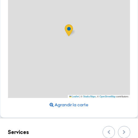
Leaflet
|
©
Stadia Maps
, ©
OpenStreetMap
contributors
Agrandir la carte
Services
Précedent
Suivan