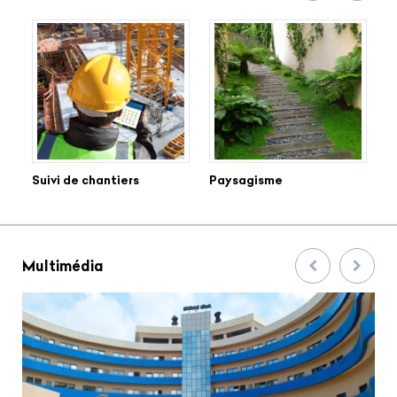
Suivi de chantiers
Paysagisme
U
Multimédia
Précedent
Suivan