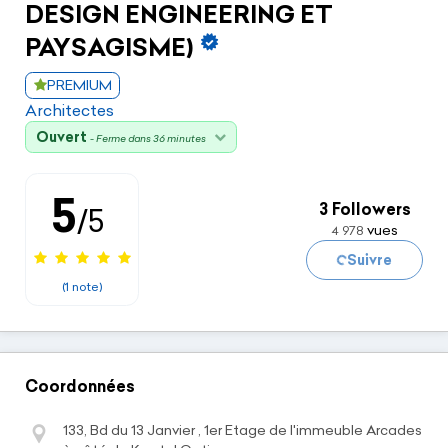
DESIGN ENGINEERING ET
PAYSAGISME)
PREMIUM
Architectes
Ouvert
- Ferme dans 36 minutes
Chargement...
5
3 Followers
/5
vues
4 978
Suivre
(1 note)
Coordonnées
133, Bd du 13 Janvier , 1er Etage de l'immeuble Arcades