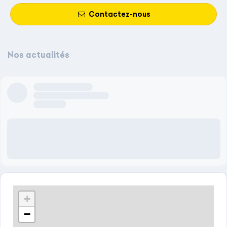
Contactez-nous
Nos actualités
Author name here
Author title will come here
3 days ago
Lorem ipsum dolor sit amet, consectetur adipiscing elit, sed do
eiusmod tempor incididunt ut labore et dolore magna aliqua.
Vel facilisis volutpat est velit egestas. Faucibus nisl tincidunt
eget nullam non. Eu non diam phasellus vestibulum lorem.
+
−