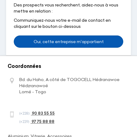
Des prospects vous recherchent, aidez-nous à vous
mettre en relation :
Communiquez-nous votre e-mail de contact en
cliquant sur le bouton ci-dessous
Oui, cette entreprise m'appartient
Coordonnées
Bd. du Haho, A côté de TOGOCELL Hédranawoe
Hédzranawoé
Lomé - Togo
90 83 55 55
(+228)
97 75 88 88
(+229)
Aluminium, Vitrerie, Accessoires