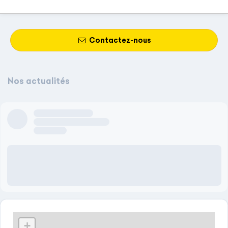
Contactez-nous
Nos actualités
Author name here
Author title will come here
3 days ago
Lorem ipsum dolor sit amet, consectetur adipiscing elit, sed do
eiusmod tempor incididunt ut labore et dolore magna aliqua.
Vel facilisis volutpat est velit egestas. Faucibus nisl tincidunt
eget nullam non. Eu non diam phasellus vestibulum lorem.
+