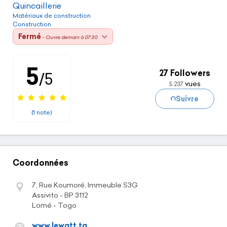
Quincaillerie
Matériaux de construction
Construction
Fermé
- Ouvre demain à 07:30
5
27 Followers
/5
vues
5 237
Chargement...
Suivre
(1 note)
Coordonnées
7, Rue Koumoré, Immeuble S3G
Assivito - BP 3112
Lomé - Togo
www.lewatt.tg