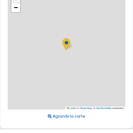
−
Leaflet
|
©
Stadia Maps
, ©
OpenStreetMap
contributors
Agrandir la carte