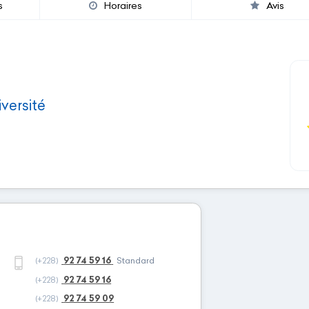
s
Horaires
Avis
versité
92 74 59 16
(+228)
Standard
92 74 59 16
(+228)
92 74 59 09
(+228)