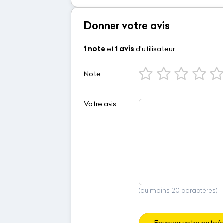
Donner votre avis
1 note
et
1 avis
d'utilisateur
Note
Votre avis
(au moins 20 caractères)
Envoyer votre note/a