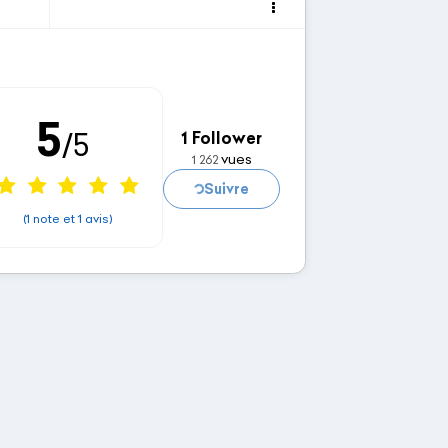
5
/5
1 Follower
vues
1 262
Chargement...
Suivre
(1 note et 1 avis)