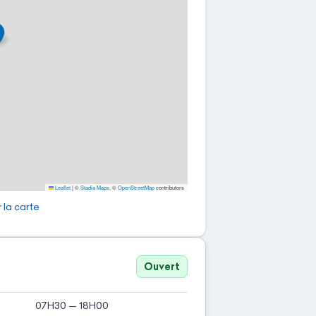
Leaflet
|
©
Stadia Maps
, ©
OpenStreetMap
contributors
 la carte
Ouvert
07H30 — 18H00