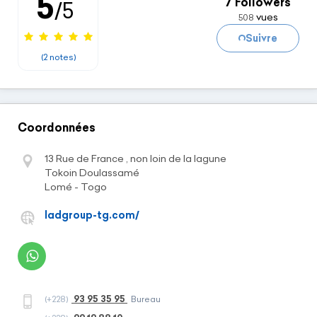
Chargement...
5
7 Followers
/5
vues
508
Suivre
(2 notes)
Coordonnées
13 Rue de France , non loin de la lagune
Tokoin Doulassamé
Lomé - Togo
ladgroup-tg.com/
93 95 35 95
(+228)
Bureau