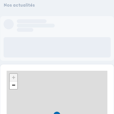
Nos actualités
Author name here
Author title will come here
3 days ago
Lorem ipsum dolor sit amet, consectetur adipiscing elit, sed do
eiusmod tempor incididunt ut labore et dolore magna aliqua.
Vel facilisis volutpat est velit egestas. Faucibus nisl tincidunt
eget nullam non. Eu non diam phasellus vestibulum lorem.
+
−