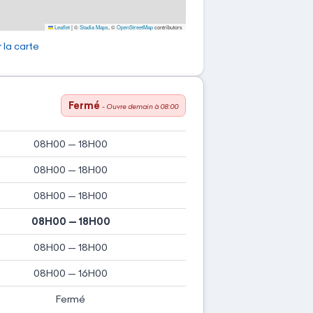
Leaflet
|
©
Stadia Maps
, ©
OpenStreetMap
contributors
 la carte
Fermé
- Ouvre demain à 08:00
08H00 — 18H00
08H00 — 18H00
08H00 — 18H00
08H00 — 18H00
08H00 — 18H00
08H00 — 16H00
Fermé