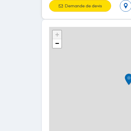
Demande de devis
+
−