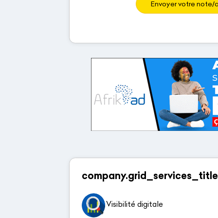
Envoyer votre note/a
company.grid_services_title
Visibilité digitale