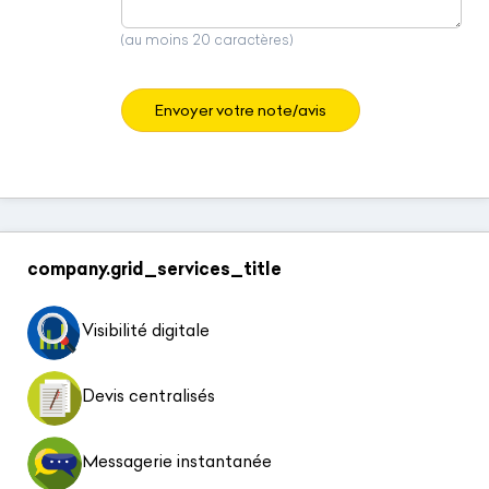
(au moins 20 caractères)
Envoyer votre note/avis
company.grid_services_title
Visibilité digitale
Devis centralisés
Messagerie instantanée