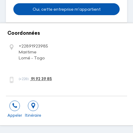
Oui, cette entreprise m'appartient
Coordonnées
+22891923985
Maritime
Lomé - Togo
91 92 39 85
(+228)
Appeler
Itinéraire