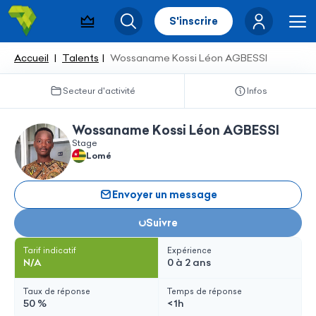
S'inscrire
Pack visibilité
Rechercher
Me
Accueil
Talents
Wossaname Kossi Léon AGBESSI
Secteur d'activité
Infos
Wossaname Kossi Léon AGBESSI
Stage
Lomé
Envoyer un message
Suivre
Chargement...
Tarif indicatif
Expérience
N/A
0 à 2 ans
Taux de réponse
Temps de réponse
50 %
< 1h