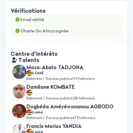
Vérifications
Email vérifié
Charte Go Africa signée
Centre d'intérêts
Talents
Maza-Abalo TADJONA
LOME
Bâtiment / Travaux publics
172 followers
Damilane KOMBATE
Bâtiment / Travaux publics
225 followers
Dogbéda Améyéwonanou AGBODO
Lomé
Bâtiment / Travaux publics
473 followers
Francis Marius YANDIA
Lomé