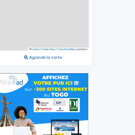
Leaflet
|
©
Stadia Maps
, ©
OpenStreetMap
contributors
Agrandir la carte