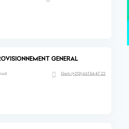
PROVISIONNEMENT GENERAL
aoud
Gsm:
(+213)
661 54 47 22