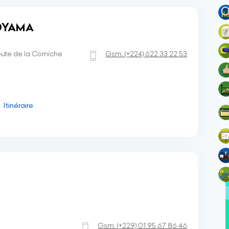
 DYAMA
ute de la Corniche
Gsm:
(+224)
622 33 22 53
Itinéraire
Gsm:
(+229)
01 95 67 86 46