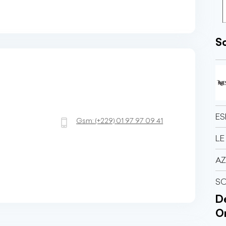
So
ES
Gsm:
(+229)
01 97 97 09 41
LE
AZ
S
Dé
O