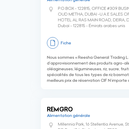
P.O.BOX - 122815, OFFICE #309 BUS
OUD METHA, DUBAI -U.A.E SALES OF
HOTEL AL RAS MAIN ROAD, DEIRA, 
Dubaï - 122815 - Émirats arabes unis
Fiche
Nous sommes « Reesha General Trading L.L.
d’approvisionnement des produits agro-alime
oléagineuses, légumineuses, riz, sucre, frui
spécialités de tous les types de riz basmat
meilleurs prix de réservation CIF N’importe q
REMGRO
Alimentation générale
Millennia Park, 16 Stellentia Avenue,