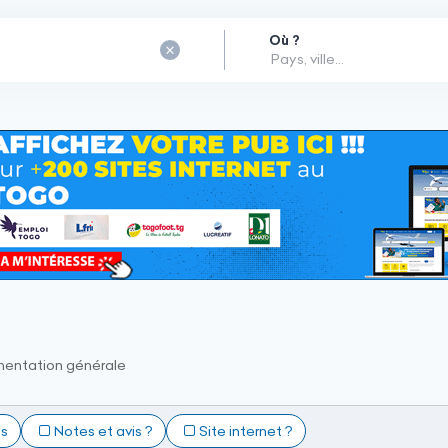
Où ?
mentation générale
ts
Notes et avis ?
Site internet ?