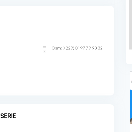
Gsm:
(+229)
01 97 79 93 32
SERIE