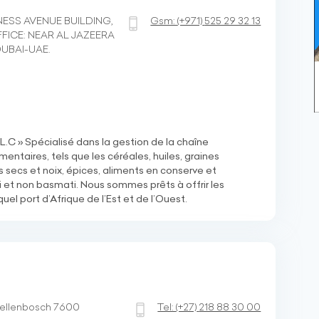
INESS AVENUE BUILDING,
Gsm:
(+971)
525 29 32 13
FICE: NEAR AL JAZEERA
DUBAI-UAE.
C » Spécialisé dans la gestion de la chaîne
ntaires, tels que les céréales, huiles, graines
ts secs et noix, épices, aliments en conserve et
i et non basmati. Nous sommes prêts à offrir les
uel port d’Afrique de l’Est et de l’Ouest.
 Stellenbosch 7600
Tel:
(+27)
218 88 30 00