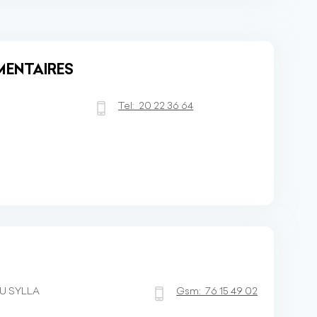
IMENTAIRES
Tel:
20 22 36 64
U SYLLA
Gsm:
76 15 49 02