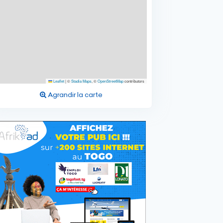
Leaflet
|
©
Stadia Maps
, ©
OpenStreetMap
contributors
Agrandir la carte