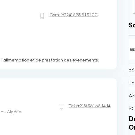
Gsm:
(+224)
628 91 51 00
So
s l'alimentation et de prestation des événements.
ES
LE
AZ
Tel:
(+213)
561 66 14 14
S
 - Algérie
Dé
O