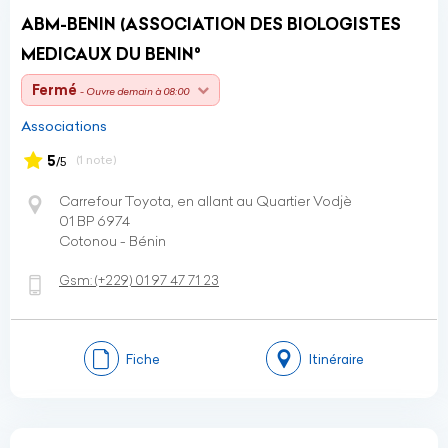
ABM-BENIN (ASSOCIATION DES BIOLOGISTES
MEDICAUX DU BENIN°
Fermé
- Ouvre demain à 08:00
Associations
5
(1 note)
/5
Carrefour Toyota, en allant au Quartier Vodjè
01 BP 6974
Cotonou - Bénin
Gsm:
(+229)
01 97 47 71 23
Fiche
Itinéraire