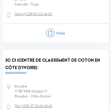
Sokodé - Togo
Gsm:
(+228)
90 02 64 33
Fiche
3C CI (CENTRE DE CLASSEMENT DE COTON EN
CÔTE D'IVOIRE)
Associations
Bouaké
17 BP 988 Abidjan 17
Bouaké - Côte d’Ivoire
Tel:
(+225)
27 31 63 66 45