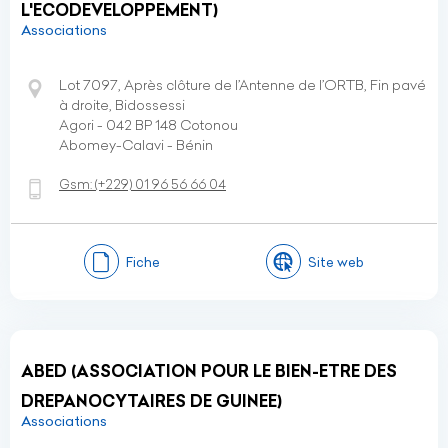
L'ECODEVELOPPEMENT)
Associations
Lot 7097, Après clôture de l’Antenne de l’ORTB, Fin pavé
à droite, Bidossessi
Agori - 042 BP 148 Cotonou
Abomey-Calavi - Bénin
Gsm:
(+229)
01 96 56 66 04
Fiche
Site web
ABED (ASSOCIATION POUR LE BIEN-ETRE DES
DREPANOCYTAIRES DE GUINEE)
Associations