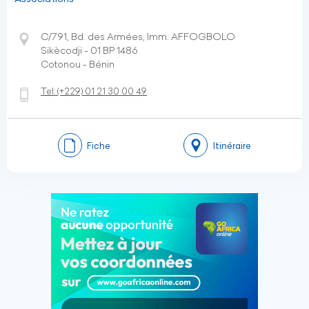
C/791, Bd. des Armées, Imm. AFFOGBOLO
Sikècodji - 01 BP 1486
Cotonou - Bénin
Tel:
(+229)
01 21 30 00 49
Fiche
Itinéraire